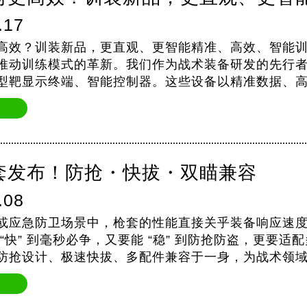
.17
高效？训装新品，更直观、更智能精准、高效、智能
推动训练模式的革新。我们作为战术装备研发的先行
型靶显示终端、智能控制器。这些设备以精准数据、
对抗演练迈…
套发布！防抢・快拔・双瞄兼容
.08
或应急防卫场景中，枪套的性能直接关乎装备响应速度
 “快” 到毫秒必争，又要能 “稳” 到防抢防盗，更要
防抢设计、极速快拔、多配件兼容于一身，为战术领