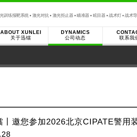
光训练报靶系统 ▪ 激光对抗 ▪ 激光拒止器 ▪ 瞄准器 ▪ 眩目器 ▪ 战术灯 ▪ 战术
ABOUT XUNLEI
DYNAMICS
CONTA
关于迅镭
公司动态
联系我
丨邀您参加2026北京CIPATE警用
.28