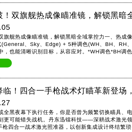
破！双旗舰热成像瞄准镜，解锁黑暗
.05
双旗舰热成像瞄准镜，解锁黑暗全域掌控力一、热成
General、Sky、Edge) + 5种调色(WH、BH、
，也能清晰识别目标，从容应对。*WH调色*BH调色*RH调
模式*Edge模式二、弹道计…
降临！四合一手枪战术灯瞄革新登场
.27
或全黑夜幕下执行任务，你是否曾为频繁切换瞄具、
刻更可能错失战机。丹东迅镭科技——深耕战术激光
M1手枪四合一战术激光照准器，以创新集成设计终结繁琐